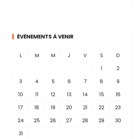
r
c
h
i
v
ÉVÉNEMENTS À VENIR
e
s
L
M
M
J
V
S
D
1
2
3
4
5
6
7
8
9
10
11
12
13
14
15
16
17
18
19
20
21
22
23
24
25
26
27
28
29
30
31