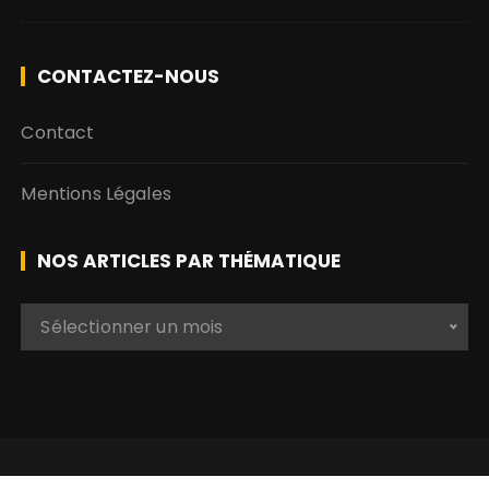
CONTACTEZ-NOUS
Contact
Mentions Légales
NOS ARTICLES PAR THÉMATIQUE
N
Sélectionner un mois
o
s
a
r
t
i