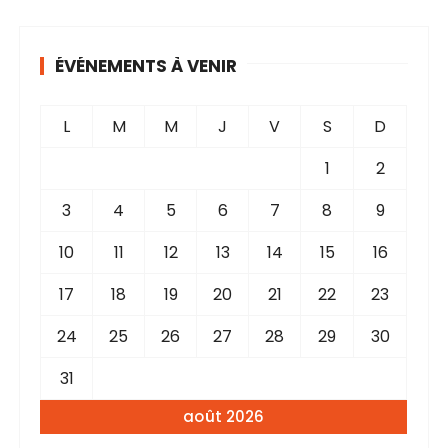
i
v
ÉVÉNEMENTS À VENIR
e
s
L
M
M
J
V
S
D
1
2
3
4
5
6
7
8
9
10
11
12
13
14
15
16
17
18
19
20
21
22
23
24
25
26
27
28
29
30
31
août 2026