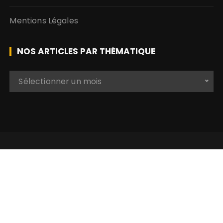
Mentions Légales
NOS ARTICLES PAR THÉMATIQUE
N
Sélectionner un mois
o
s
a
r
t
i
c
l
e
s
p