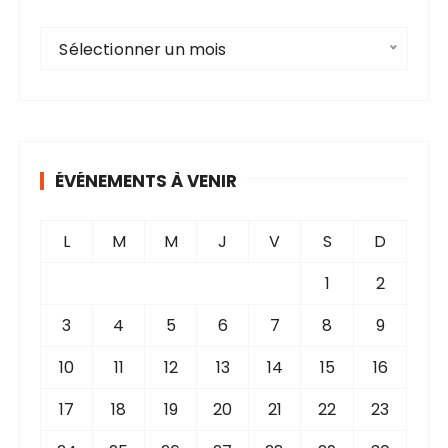
A
Sélectionner un mois
r
c
h
i
v
ÉVÉNEMENTS À VENIR
e
s
L
M
M
J
V
S
D
1
2
3
4
5
6
7
8
9
10
11
12
13
14
15
16
17
18
19
20
21
22
23