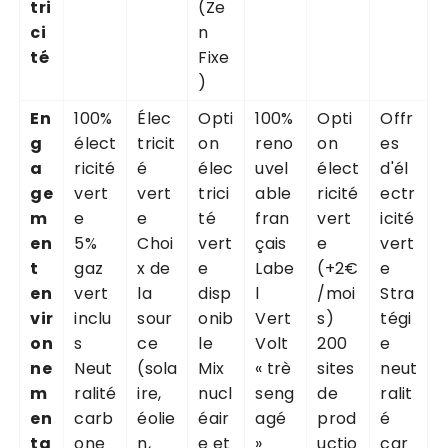
tri
(Ze
ci
n
té
Fixe
)
En
100%
Élec
Opti
100%
Opti
Offr
g
élect
tricit
on
reno
on
es
a
ricité
é
élec
uvel
élect
d'él
ge
vert
vert
trici
able
ricité
ectr
m
e
e
té
fran
vert
icité
en
5%
Choi
vert
çais
e
vert
t
gaz
x de
e
Labe
(+2€
e
en
vert
la
disp
l
/moi
Stra
vir
inclu
sour
onib
Vert
s)
tégi
on
s
ce
le
Volt
200
e
ne
Neut
(sola
Mix
« trè
sites
neut
m
ralité
ire,
nucl
seng
de
ralit
en
carb
éolie
éair
agé
prod
é
ta
one
n,
e et
»
uctio
car