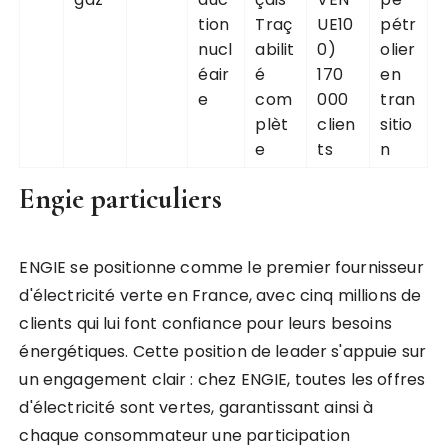
tion
Traç
UE10
pétr
nucl
abilit
0)
olier
éair
é
170
en
e
com
000
tran
plèt
clien
sitio
e
ts
n
Engie particuliers
ENGIE se positionne comme le premier fournisseur
d'électricité verte en France, avec cinq millions de
clients qui lui font confiance pour leurs besoins
énergétiques. Cette position de leader s'appuie sur
un engagement clair : chez ENGIE, toutes les offres
d'électricité sont vertes, garantissant ainsi à
chaque consommateur une participation