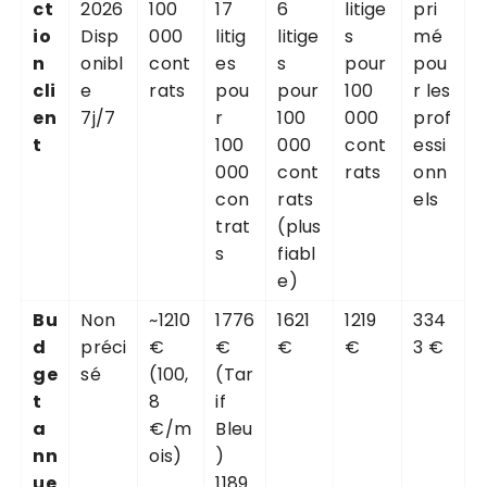
ct
2026
100
17
6
litige
pri
io
Disp
000
litig
litige
s
mé
n
onibl
cont
es
s
pour
pou
cli
e
rats
pou
pour
100
r les
en
7j/7
r
100
000
prof
t
100
000
cont
essi
000
cont
rats
onn
con
rats
els
trat
(plus
s
fiabl
e)
Bu
Non
~1210
1776
1621
1219
334
d
préci
€
€
€
€
3 €
ge
sé
(100,
(Tar
t
8
if
a
€/m
Bleu
nn
ois)
)
ue
1189