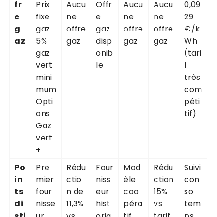
fr
Prix
Aucu
Offr
Aucu
Aucu
0,09
e
fixe
ne
e
ne
ne
29
g
gaz
offre
gaz
offre
offre
€/k
az
5%
gaz
disp
gaz
gaz
Wh
gaz
onib
(tari
vert
le
f
mini
très
mum
com
Opti
péti
ons
tif)
Gaz
vert
+
Po
Pre
Rédu
Four
Mod
Rédu
Suivi
in
mier
ctio
niss
èle
ction
con
ts
four
n de
eur
coo
15%
so
di
nisse
11,3%
hist
péra
vs
tem
sti
ur
vs
oriq
tif
tarif
ps