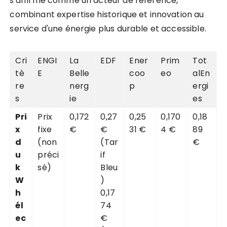
s'affirme comme un acteur de référence,
combinant expertise historique et innovation au
service d'une énergie plus durable et accessible.
Cri
ENGI
La
EDF
Ener
Prim
Tot
tè
E
Belle
coo
eo
alEn
re
nerg
p
ergi
s
ie
es
Pri
Prix
0,172
0,27
0,25
0,170
0,18
x
fixe
€
€
31 €
4 €
89
d
(non
(Tar
€
u
préci
if
k
sé)
Bleu
W
)
h
0,17
él
74
ec
€