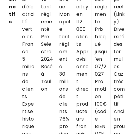
nc
d'éle
tarif
ue
citoy
régle
réel
tif
ctrici
régl
Mon
en
men
(Link
s
té
eme
opol
112
té
y)
vert
nté
e
000
Prix
Dive
e en
Prix
tarif
clien
bloq
rsité
Fran
Sele
régl
ts
ué
des
ce
ctra
em
Appr
jusqu
for
5
2024
ent
ovisi
'en
mul
millio
Basé
é
onne
07/2
es
ns
à
30
men
027
Gaz
de
Toul
milli
t
Pro
très
clien
on
ons
direc
moti
com
ts
de
t
on
péti
Expe
clie
prod
100€
tif
rtise
nts
ucte
(cod
Anci
histo
76%
urs
e
en
rique
pro
fran
BIEN
grou
gaz
duc
çais
VEN
pe