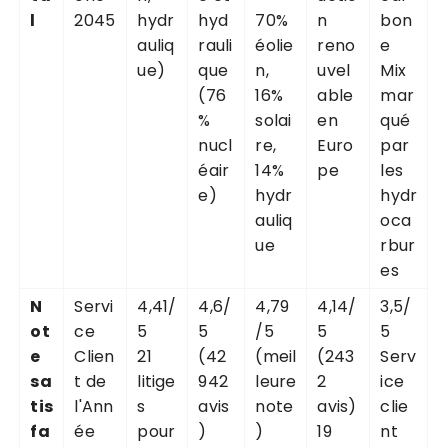
l
2045
hydr
hyd
70%
n
bon
auliq
rauli
éolie
reno
e
ue)
que
n,
uvel
Mix
(76
16%
able
mar
%
solai
en
qué
nucl
re,
Euro
par
éair
14%
pe
les
e)
hydr
hydr
auliq
oca
ue
rbur
es
N
Servi
4,41/
4,6/
4,79
4,14/
3,5/
ot
ce
5
5
/5
5
5
e
Clien
21
(42
(meil
(243
Serv
sa
t de
litige
942
leure
2
ice
tis
l'Ann
s
avis
note
avis)
clie
fa
ée
pour
)
)
19
nt