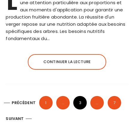
L
une attention particulière aux proportions et
aux moments d'application pour garantir une
production fruitière abondante. La réussite d'un
verger repose sur une nutrition adaptée aux besoins
spécifiques des arbres. Les besoins nutritifs
fondamentaux du…
CONTINUER LA LECTURE
P
PRÉCÉDENT
1
…
3
…
7
a
g
SUIVANT
i