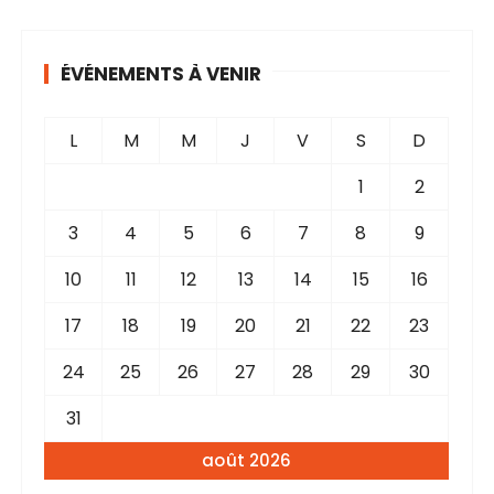
i
v
ÉVÉNEMENTS À VENIR
e
s
L
M
M
J
V
S
D
1
2
3
4
5
6
7
8
9
10
11
12
13
14
15
16
17
18
19
20
21
22
23
24
25
26
27
28
29
30
31
août 2026