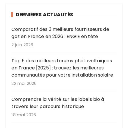
n
a
DERNIÈRES ACTUALITÉS
t
i
Comparatif des 3 meilleurs fournisseurs de
o
gaz en France en 2026 : ENGIE en tête
n
2 juin 2026
d
Top 5 des meilleurs forums photovoltaïques
e
en France [2025] : trouvez les meilleures
s
communautés pour votre installation solaire
p
22 mai 2026
u
b
Comprendre la vérité sur les labels bio à
travers leur parcours historique
l
18 mai 2026
i
c