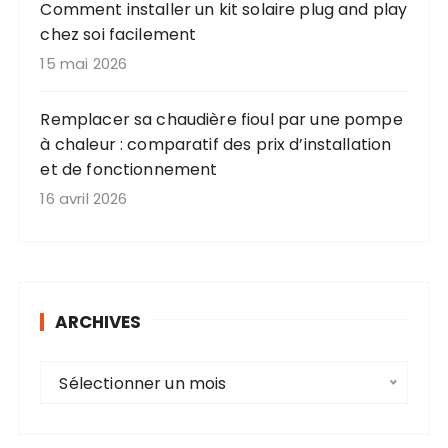
Comment installer un kit solaire plug and play
a
chez soi facilement
t
15 mai 2026
i
o
Remplacer sa chaudière fioul par une pompe
n
à chaleur : comparatif des prix d’installation
et de fonctionnement
s
16 avril 2026
ARCHIVES
A
Sélectionner un mois
r
c
h